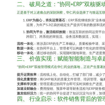
二、 破局之道：“协同+ERP”双核驱
正是基于对上述痛点的深刻洞察，华仁药业选择了与致远互联
ERP为核心，夯实运营基石
：ERP系统继续扮演“业
追溯，为年产5.3亿袋的稳定生产提供可靠的数据和流
协同为平台，激活组织效能
：致远互联的协同运营平台
跨部门、跨系统的审批流、业务流和数据流，实现：
流程一体化
：将涉及ERP的生产工单确认、质量检验申请、
数据一体化
：在协同平台上，管理者可以构建个性化的管理报
移动一体化
：通过移动协同，实现随时随地审批、生产进度
三、 价值实现：赋能智能制造与卓
“协同+ERP”双核管理模式在华仁药业的落地，正在产生显著
提升运营效率
：流程线上化、自动化，打破了部门墙，减少
强化质量管控
：将GMP相关的质量文件管理、培训管理、偏
支撑科学决策
：管理层通过协同平台即可实时洞察生产进度
加速业财融合
：费用报销、预算申请等财务流程与ERP财务
激发组织活力
：统一的协同平台促进了知识沉淀与分享，加
四、 行业启示：软件销售背后的管