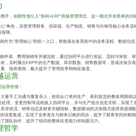
动
携手，创新性地引入“协同+ERP”双核管理理念。这一模式并非简单的功
务核心”角色，深度管理财务、供应链、生产制造、销售与分销等核心业务
程保障。
则作为“管理核心”和统一入口，将散落在各系统中的业务流程、数据信息
采购申请、费用报销等关键流程，通过协同平台进行发起、流转与审批，审
表，实时聚合ERP中的生产数据、库存数据、销售数据等，形成决策仪表
查看、报表查阅，极大提升了管理效率和响应速度。
越运营
的运营价值：
了大量手工沟通与重复录入，使得从订单到生产、再到发货的整体周期得
差处理、变更控制等流程嵌入协同平台，并与生产批次信息关联，实现了
、库存状况、销售动态及财务关键指标，数据驱动的决策模式使得资源调
模块深度集成，实现了业务发生与财务记账的同步，提升了财务管控的精
强了团队协作，提升了组织的整体应变能力和创新活力。
理哲学