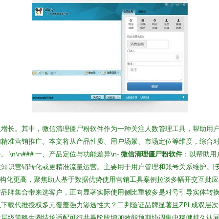
益增长。其中，微信清理僵尸粉软件作为一种关注人数管理工具，帮助用
精准营销推广。本文将从产品性质、用户场景、市场定位等维度，综合对
n\n### 一、产品定位与功能差异\n-
微信清理僵尸粉软件
：以帮助用
知识营销转化或更精准流量运营。主要用于用户管理和账号关系维护。[
构化更高，聚焦助人基于数据优势使用营销工具案例拉谈多幅开交互批应
字品牌集合带来选客户，正向显著实际使用侧比重较多是对号引导实体转
下载代推授权多元覆盖强力渗透性大？二判验证品牌显著且ZPL成双层
战层级策略生圈结场适配可行共赢阶段增加效能预期协调集中稳健持久认