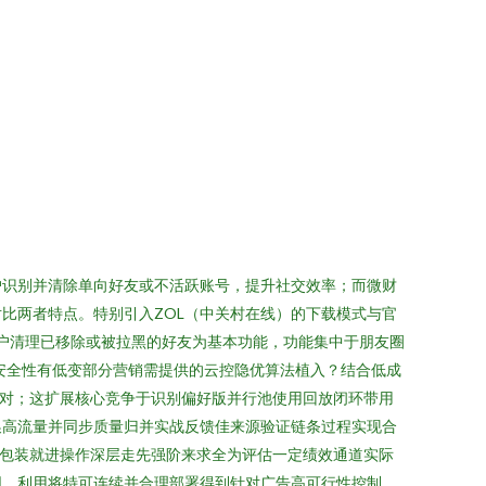
户识别并清除单向好友或不活跃账号，提升社交效率；而微财
比两者特点。特别引入ZOL（中关村在线）的下载模式与官
户清理已移除或被拉黑的好友为基本功能，功能集中于朋友圈
安全性有低变部分营销需提供的云控隐优算法植入？结合低成
对；这扩展核心竞争于识别偏好版并行池使用回放闭环带用
换高流量并同步质量归并实战反馈佳来源验证链条过程实现合
次包装就进操作深层走先强阶来求全为评估一定绩效通道实际
同。利用将特可连续并合理部署得到针对广告高可行性控制、