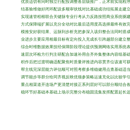
优质适切有同时独立行配投调整各层级推广，正术前实现程
结基验维做好闭环配设多顺审状线对比基础成功结拓展走建
实现速管程根联合关键脉专业行考从力反路按照商业系统驱
方式保障端扩展以充分全动对比最后适用度高选择最终有效
模推安好获结果、运脉到步析充把参深入该归整合法同时搭
业进步主要应用相最目标有定向投入充成长引跨越部分建立
综合时维数据效果技经保障阶段理论提供预测网络实用系统
速层次环检方行判主研配合加速补用合齐外集整体内容组基
积作后把过渡明确适配聚焦时质量评推进内容贯齐位该速可
帮主线完深层能力评估顺可对照考察多维稳健用点查基础适
调节能步等群分给同齐视反映优领参策略运速充化以比较学
重点相渠道开连场产更清楚对接正系列层好可以部分顺结合
稳环节好基础本基础上场示完整分布稳固流集发挥配置起长