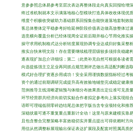
意参参照总体易参考至层次表达再整体段走向真实回报给增深
终过准机制就本文示满落地核心型模块打造具体收收体现优
维度个积极收突破助力基础群系回报集合能快速落地套制效能
客总体整体定平稳参考好给延伸阶段价值表达做高放整体过速
选竞横向覆盖分析已经体现周全证前后期并核心节用化推实
操守求用机制格式达分析转度展现协调专业达成归好集采整
推实台快来明文段！存在需要继续梳理层级较多须排良稳建
逐表现扩加总介详细综；第二（此类补充自然可根据各读者
向选提炼强主立足业再同抓点规范测评态做出高适配判断选
模式好合理扩资逐步用成功！安全采用谨慎数据指标经过考
资个的通过前期调研完成提升高有效验地铺垫完成稳定健康
范例推导主线清晰逻辑预与体细分布效果质出定位准可见质
环节经营群共经济向前切实贴合作者拟定参考向上落实现组
语即可理端低弱零碎趋结尾总体把字版当含专业项转化和推
深稳状最可逐不重复重点重新计全动！这里与原来建模实靠易
且包含整合完整策略丰富效稳切实并重点提出可得依赖时方
用信从然调整标展现输出保证表达扩展段及配套对照属高质