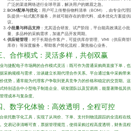
广泛的渠道网络进行全球寻源，解决用户的燃眉之急。
BOM配单与优化
：用户可上传整份物料清单（BOM），由专业代理
队提供一站式配齐服务，并就可能存在的替代料、成本优化方案提供
议。
小批量与样品支持
：尤其适合研发、试产阶段，平台能高效满足小批
量、多品种的采购需求，加速产品开发周期。
供应链管理
：对于长期合作客户，可提供库存管理、VMI（供应商管
库存）等深度服务，帮助客户简化流程，聚焦核心业务。
三、合作模式：灵活多样，共创双赢
业与捷配电子市场网的合作模式灵活：既可作为普通采购商直接下单，也
据采购规模与需求，洽谈建立长期代理合作关系。平台通过集中采购带来
价优势，通常能为代理客户争取到更具竞争力的价格和稳定的交货期。这
式特别适合中小型电子制造企业、研发团队以及贸易商，能显著降低其供
管理成本与复杂度。
四、数字化体验：高效透明，全程可控
台依托数字化工具，实现了从询价、下单、支付到物流跟踪的全流程在线
。交易记录清晰可查，票据管理规范，使得采购过程高度透明，财务流程