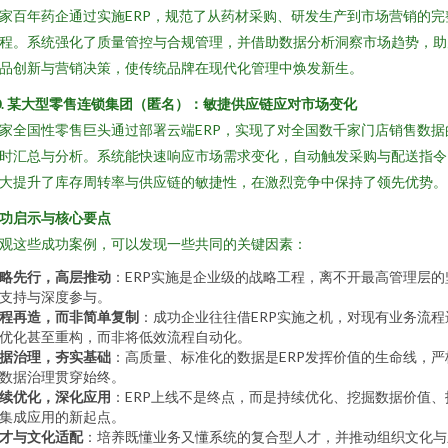
家百年药企通过实施ERP，规范了从药材采购、研发生产到市场营销的完
程。系统强化了质量管控与合规管理，并借助数据分析洞察市场趋势，助
品创新与营销决策，使传统品牌在现代化管理中焕发新生。
0. 某大型零售连锁集团（匿名）：敏捷供应链应对市场变化
家全国性零售巨头通过部署云端ERP，实现了对全国数千家门店销售数据
时汇总与分析。系统能快速响应市场需求变化，自动触发采购与配送指令
大提升了库存周转率与供应链的敏捷性，在激烈竞争中保持了领先优势。
功启示与核心要点
观这些成功案例，可以发现一些共同的关键因素：
略先行，高层推动
：ERP实施是企业级的战略工程，离不开最高管理层的
支持与深度参与。
程再造，而非简单复制
：成功企业往往借ERP实施之机，对现有业务流程
优化甚至重构，而非将低效流程自动化。
据治理，夯实基础
：高质量、标准化的数据是ERP发挥价值的生命线，严
数据治理贯穿始终。
续优化，深化应用
：ERP上线不是终点，而是持续优化、挖掘数据价值、
集成应用的新起点。
才与文化适配
：培养既懂业务又懂系统的复合型人才，并推动组织文化与